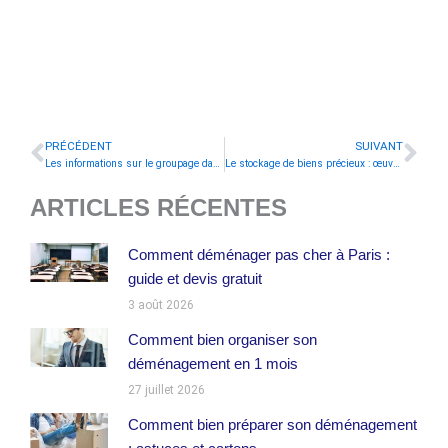
PRÉCÉDENT
SUIVANT
Précédent
Sui
Les informations sur le groupage dans le déménagement
Le stockage de biens précieux : œuvre d’art, tableaux
ARTICLES RÉCENTES
Comment déménager pas cher à Paris :
guide et devis gratuit
3 août 2026
Comment bien organiser son
déménagement en 1 mois
27 juillet 2026
Comment bien préparer son déménagement