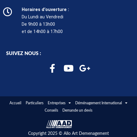
Horaires d’ouverture :
Du Lundi au Vendredi
De 9h00 à 13h00
et de 14h00 à 17h00
SUIVEZ NOUS :
F
Y
G
a
o
o
c
u
o
e
t
g
b
u
l
Accueil
Particuliers
Entreprises
Déménagement International
o
b
e
Conseils
Demande un devis
o
e
-
k
p
Copyright 2025 © Allo Art Demenagement